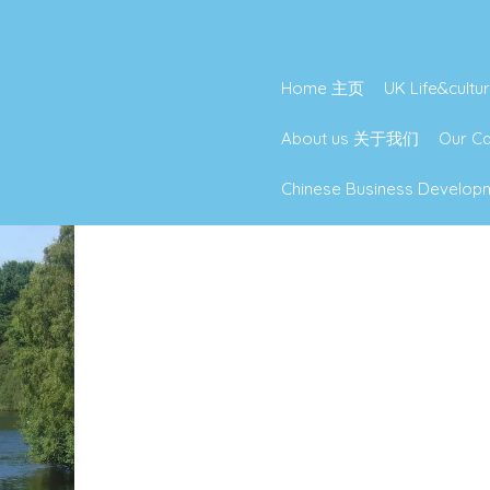
Home 主页
UK Life&cu
About us 关于我们
Our 
Chinese Business Deve