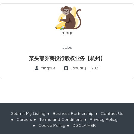
Jobs
某头部券商投行股权业务【杭州】
Yingxue
January 11, 2021
Submit My Listing
Business Partnership
Contact Us
Careers
Terms and Conditions
Privacy Policy
Cookie Policy
DISCLAIMER